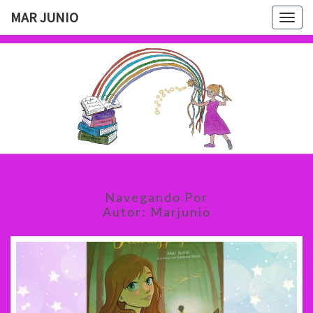
Saltar
MAR JUNIO
Togg
al
navig
contenido
MAR
JUNIO
Navegando Por
Autor:
Marjunio