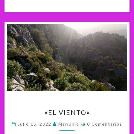
«EL
«EL VIENTO»
VIENTO»
Comentarios
Julio 15, 2022
Marjunio
0 Comentarios