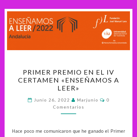
PRIMER
PRIMER PREMIO EN EL IV
PREMIO
CERTAMEN «ENSEÑAMOS A
EN
LEER»
EL
IV
Comentarios
Junio 26, 2022
Marjunio
0
CERTAMEN
Comentarios
«ENSEÑAMOS
A
Hace poco me comunicaron que he ganado el Primer
LEER»