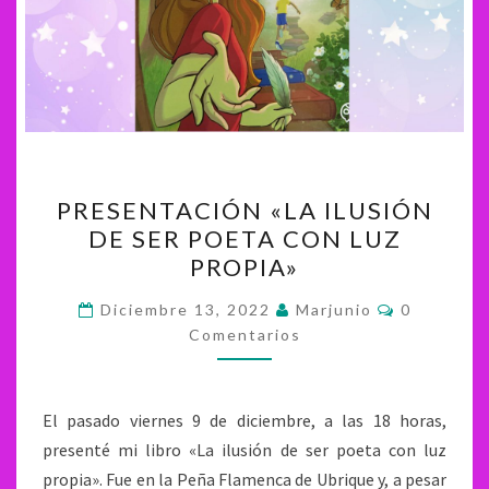
PRESENTACIÓN
PRESENTACIÓN «LA ILUSIÓN
«LA
DE SER POETA CON LUZ
ILUSIÓN
PROPIA»
DE
SER
Comentari
Diciembre 13, 2022
Marjunio
0
POETA
Comentarios
CON
LUZ
El pasado viernes 9 de diciembre, a las 18 horas,
PROPIA»
presenté mi libro «La ilusión de ser poeta con luz
propia». Fue en la Peña Flamenca de Ubrique y, a pesar